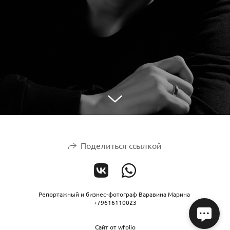
Поделиться ссылкой
Репортажный и бизнес-фотограф Варавина Марина
+79616110023
Сайт от
wfolio